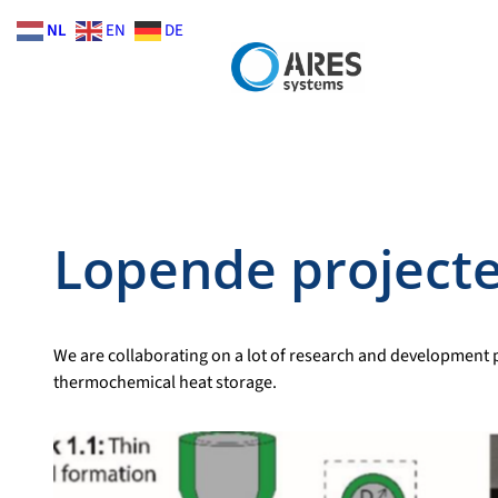
Skip
NL
EN
DE
to
content
Lopende project
We are collaborating on a lot of research and development p
thermochemical heat storage.