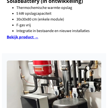
SolabBattery (in ontwikkeling)
Thermochemische warmte-opslag
5 kW opslagcapaciteit
30x30x80 cm (enkele module)
F-gas vrij
Integratie in bestaande en nieuwe installaties
Bekijk product →