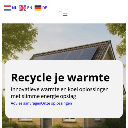
Skip
NL
EN
DE
to
content
Recycle je warmte
Innovatieve warmte en koel oplossingen
met slimme energie opslag
Advies aanvragen
Onze oplossingen