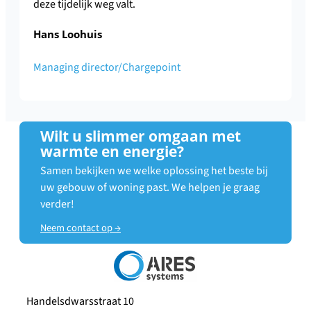
deze tijdelijk weg valt.
Hans Loohuis
Managing director/Chargepoint
Wilt u slimmer omgaan met
warmte en energie?
Samen bekijken we welke oplossing het beste bij
uw gebouw of woning past. We helpen je graag
verder!
Neem contact op →
Handelsdwarsstraat 10