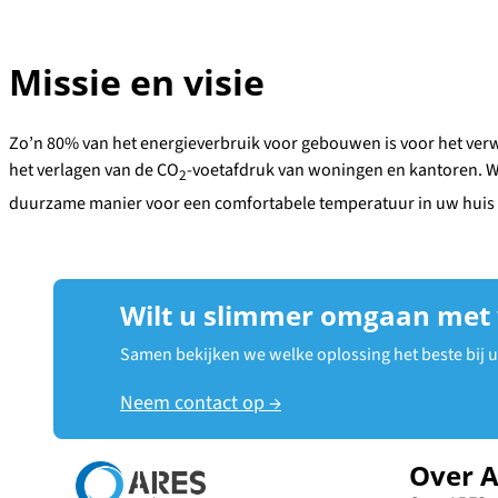
Missie en visie
Zo’n 80% van het energieverbruik voor gebouwen is voor het verw
het verlagen van de CO
-voetafdruk van woningen en kantoren. We
2
duurzame manier voor een comfortabele temperatuur in uw huis 
Wilt u slimmer omgaan met
Samen bekijken we welke oplossing het beste bij 
Neem contact op →
Over 