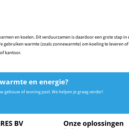
armen en koelen. Dit verduurzamen is daardoor een grote stap in d
 gebruiken warmte (zoals zonnewarmte) om koeling te leveren of o
of kantoor.
 warmte en energie?
uw gebouw of woning past. We helpen je graag verder!
ARES BV
Onze oplossingen