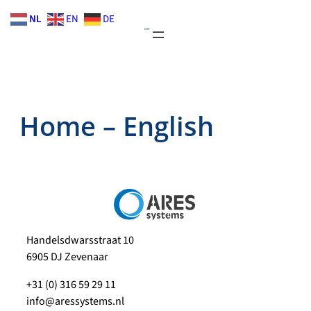
Skip
NL
EN
DE
to
content
Home – English
Handelsdwarsstraat 10
6905 DJ Zevenaar
+31 (0) 316 59 29 11
info@aressystems.nl